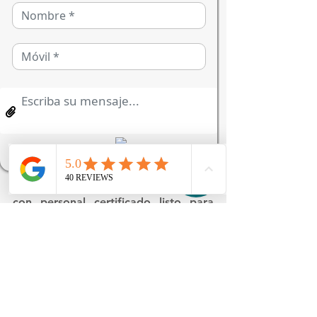
facial requiere el respaldo de un 
equipo humano que combine la 
máxima destreza quirúrgica con una 
empatía genuina. Al comunicarte con 
nosotros, dejas de estar a la deriva 
ante la incertidumbre; recibes 
instrucciones precisas de lo que 
debes hacer mientras te trasladas, 
con la total seguridad de que un 
quirófano o una sala de valoración 
especializada te estará esperando 
con personal certificado listo para 
atenderte.
Recuperar la tranquilidad tras un 
evento inesperado es posible cuando 
cuentas con una red médica ética y 
eficiente, comprometida a cuidar la 