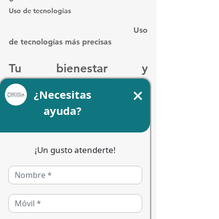
Uso de tecnologías
						Uso 
de tecnologías más precisas
Tu bienestar y 
tranquilidad en las 
mejores manos
El compromiso con tu salud va 
mucho más allá de resolver un 
padecimiento físico; se trata de 
acompañarte con empatía, calidez y 
un profundo respeto a tu dignidad en 
cada paso del camino. Escuchar a tu 
cuerpo y acudir a una revisión ante 
cualquier cambio extraño en las 