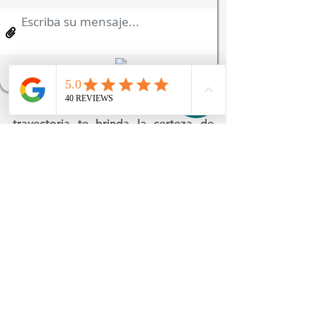
encías, mejillas, lengua o maxilares es 
una decisión inteligente que elimina 
riesgos mayores y te devuelve el 
control absoluto sobre tu salud.
Contar con el respaldo de un equipo 
médico certificado y con amplia 
trayectoria te brinda la certeza de 
que estás recibiendo una atención 
basada en los más altos estándares 
de bioseguridad y excelencia clínica. 
Tu tranquilidad es nuestro mayor 
logro, y un diagnóstico oportuno es 
la herramienta más poderosa para 
garantizar una vida plena, saludable y 
libre de preocupaciones.
Agendar valoración