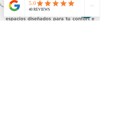
Cuidar de tu salud maxilofacial en 
espacios diseñados para tu confort e 
intimidad clínica marca una diferencia 
profunda en el proceso de sanación. 
Vivir una 
primera cita de valoración 
personalizada
 te da la certeza de 
estar ingresando a un entorno 
médico de alta especialidad que no 
solo cuenta con tecnología de punta, 
sino con un equipo humano 
comprometido con devolverte la 
ligereza en tu rutina diaria. Dar este 
paso es la mejor inversión para 
restaurar la armonía de tu rostro y 
recuperar la libertad de sonreír sin 
limitaciones.  