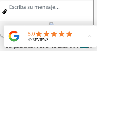
malestar a través de canales 
eficientes es la mejor decisión para 
asegurar el futuro de tu sonrisa. Los 
procesos de atención actuales son 
accesibles, transparentes y 
totalmente orientados a la dignidad 
del paciente. Poner tu caso en manos 
de profesionales que combinan 
calidez humana con herramientas de 
vanguardia te brinda la certeza de 
recibir un cuidado de primer nivel, 
enfocado en eliminar el dolor y 
devolverte la armonía.
Contáctanos