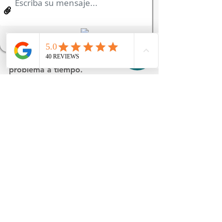
Además, es fundamental asistir a 
todas las citas de seguimiento para 
que el especialista pueda evaluar la 
evolución y detectar cualquier 
problema a tiempo.
¿Por qué elegir un 
cirujano maxilofacial en 
Playa del Carmen?
Elegir al profesional adecuado es 
una decisión crucial para tu salud y 
bienestar. Un 
cirujano maxilofacial 
en Playa del Carmen
 no solo cuenta 
con la formación y experiencia 
necesarias, sino que también conoce 