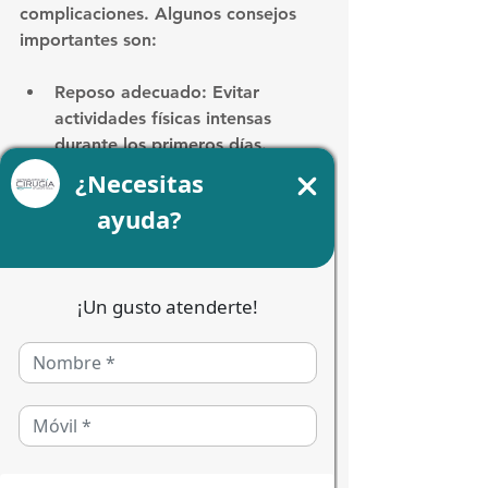
complicaciones. Algunos consejos 
importantes son:
Reposo adecuado
: Evitar 
actividades físicas intensas 
durante los primeros días.
Alimentación blanda
: Consumir 
alimentos suaves y evitar 
masticar con fuerza.
Higiene oral cuidadosa
: 
Mantener la boca limpia para 
prevenir infecciones, siguiendo 
las indicaciones del cirujano.
Medicamentos
: Tomar 
analgésicos y antibióticos según 
lo prescrito.
Control de inflamación
: Aplicar 
compresas frías y mantener la 
cabeza elevada.