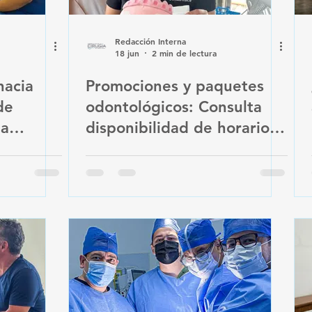
Redacción Interna
18 jun
2 min de lectura
hacia
Promociones y paquetes
de
odontológicos: Consulta
na
disponibilidad de horarios
en Cancún y Playa del
Carmen.