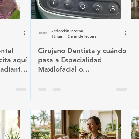
Redacción Interna
15 jun
2 min de lectura
ntal
Cirujano Dentista y cuándo
cita aquí
pasa a Especialidad
radiante
Maxilofacial o
nalizada
Implantología: El camino
hacia la atención adecuada
para tu boca