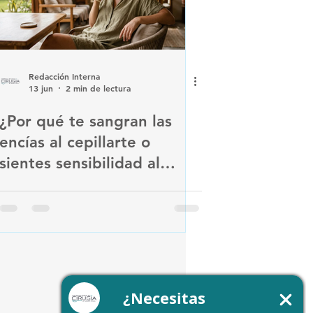
Redacción Interna
13 jun
2 min de lectura
¿Por qué te sangran las
encías al cepillarte o
sientes sensibilidad al
comer cosas frías? Conoce
las señales de tu salud
bucal