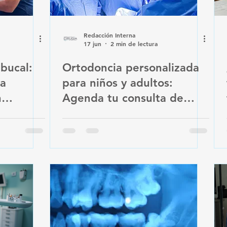
Redacción Interna
17 jun
2 min de lectura
 bucal:
Ortodoncia personalizada
ra
para niños y adultos:
n
Agenda tu consulta de
a semana
valoración en nuestras
instalaciones