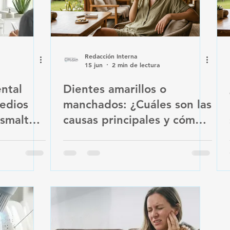
Redacción Interna
15 jun
2 min de lectura
ntal
Dientes amarillos o
medios
manchados: ¿Cuáles son las
esmalte
causas principales y cómo
recuperar su tono natural?
uros