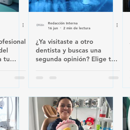
Redacción Interna
16 jun
2 min de lectura
ofesional
¿Ya visitaste a otro
del
dentista y buscas una
a tu
segunda opinión? Elige tu
aquí.
servicio y sube tus estudios