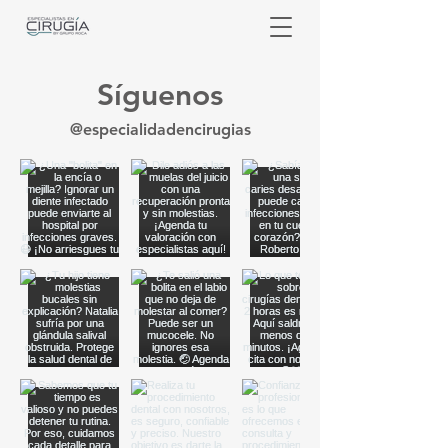
Síguenos
@especialidadencirugias