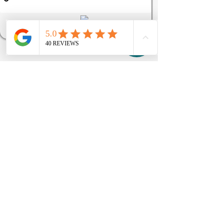
adecuada para tu bienestar.
¡Estamos aquí para ayudarte 
en cada paso del camino!
Nombre
*
Edad
*
Apellidos
*
Email
*
Teléfono
*