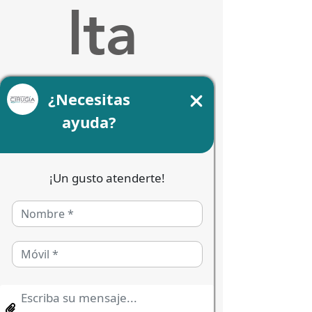
lta 
Cada paciente y cada caso 
requiere una valoracíon 
personalizada.
Cada paciente y cada caso 
requiere una valoración 
personalizada.
Nos alegra que estés dando el 
primer paso hacia una mejor 
salud.
Por favor, completa el 
siguiente formulario para que 
podamos conocerte mejor y 
ofrecerte la solución más 