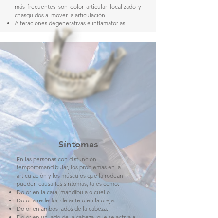
más frecuentes son dolor articular localizado y
chasquidos al mover la articulación.
Alteraciones degenerativas e inflamatorias
Síntomas
En las personas con disfunción
temporomandibular, los problemas en la
articulación y los músculos que la rodean
pueden causarles síntomas, tales como:
Dolor en la cara, mandíbula o cuello.
Dolor alrededor, delante o en la oreja.
Dolor en ambos lados de la cabeza.
Dolor en un lado de la cabeza, que se activa al