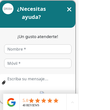
Cirugía de Labio Paladar Hendido
La cirugía ortognática es una solución 
eficaz para corregir problemas 
funcionales y estéticos de la 
mandíbula. Si presentas síntomas 
persistentes, consulta con un 
especialista para una evaluación. Si 
quieres agendar una cita de 
valoración con un especialista da 
click aquí
.
Fundación ROCA a través de su 
iniciativa 
"Sonriendo Juntos"
,  brinda 
apoyo para niñas y niños con 
diagnóstico de Labio Paladar 
Hendido, conoce la historia de 