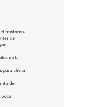
 
l trastorno. 
ntes de 
yen:
ulos de la 
 para aliviar 
ento de 
a boca 