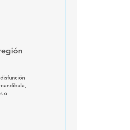
región 
disfunción 
mandíbula, 
s o 