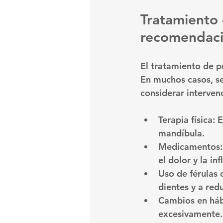
Tratamiento
recomendac
El tratamiento de p
En muchos casos, s
considerar interven
Terapia física
: 
mandíbula.
Medicamentos
el dolor y la in
Uso de férulas 
dientes y a redu
Cambios en háb
excesivamente.