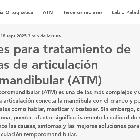
ia Ortognática
ATM
Terceros molares
Labio Pala
18 sept 2025
3 min de lectura
es para tratamiento de
s de articulación
mandibular (ATM)
poromandibular (ATM) es una de las más complejas y u
a articulación conecta la mandíbula con el cráneo y p
les como hablar, masticar y bostezar. Sin embargo, 
ona, pueden afectar significativamente la calidad de v
os las causas, síntomas y las mejores soluciones para 
ticulación temporomandibular.