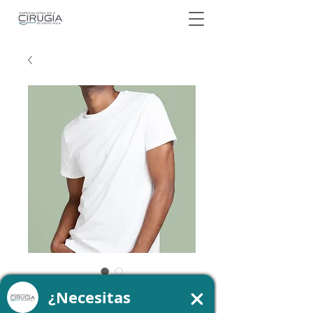
SKU: 21554345656
Soy un producto