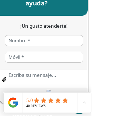
Precio
$120.00
Cantidad
*
Agregar al carrito
Soy la descripción de un 
producto. Soy el lugar ideal 
para agregar detalles sobre tu 
producto, así como tamaño, 
materiales, instrucciones de 
cuidado y de limpieza.
INFORMACIÓN DE
PRODUCTO