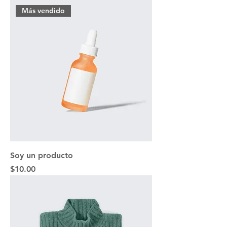
Más vendido
Soy un producto
Precio
$10.00